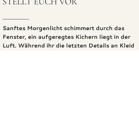
STELLT EUCH VOR
Sanftes Morgenlicht schimmert durch das
Fenster, ein aufgeregtes Kichern liegt in der
Luft. Während ihr die letzten Details an Kleid
oder Anzug richtet, wächst die Spannung
spürbar. Ein ruhiger Atemzug, dann begegnen
sich eure Blicke zum ersten Mal an diesem
besonderen Tag – und ein einziges Lächeln
erzählt eure ganze Geschichte, ganz ohne
Worte.
Genau diese Momente sind es, die eure Hochzeit
einzigartig machen.